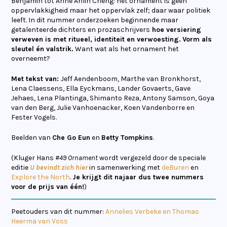
Benjamin tot Anne Anlin Cheng: het ornament is geen
oppervlakkigheid maar het oppervlak zelf; daar waar politiek
leeft. In dit nummer onderzoeken beginnende maar
getalenteerde dichters en prozaschrijvers
hoe versiering
verweven is met ritueel, identiteit en verwoesting.
Vorm als
sleutel én valstrik.
Want wat als het ornament het
overneemt?
Met tekst van:
Jeff Aendenboom, Marthe van Bronkhorst,
Lena Claessens, Ella Eyckmans, Lander Govaerts, Gave
Jehaes, Lena Plantinga, Shimanto Reza, Antony Samson, Goya
van den Berg, Julie Vanhoenacker, Koen Vandenborre en
Fester Vogels.
Beelden van
Che Go Eun
en
Betty Tompkins
.
(Kluger Hans
#49 Ornament
wordt vergezeld door de speciale
editie
U bevindt zich hier
in samenwerking met
deBuren
en
Explore the North
.
Je krijgt dit najaar dus twee nummers
voor de prijs van één!
)
Peetouders van dit nummer:
Annelies Verbeke en Thomas
Heerma van Voss