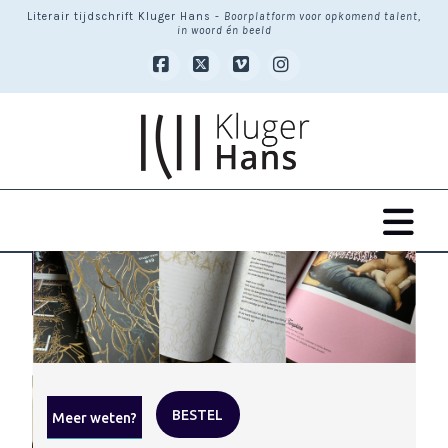
Literair tijdschrift Kluger Hans -
Boorplatform voor opkomend talent,
in woord én beeld
Facebook
X
Vimeo
Instagram
Na
P
A
BESTEL
Meer weten?
H