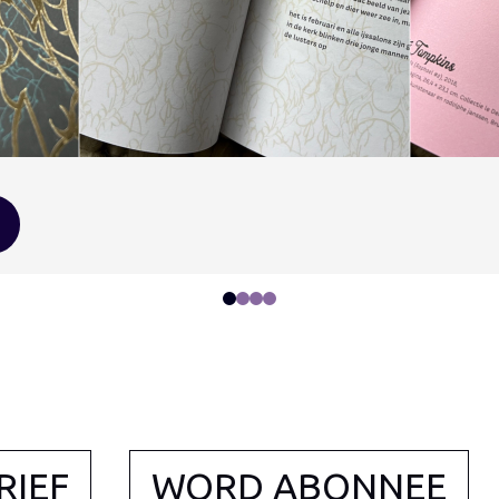
0
1
2
3
RIEF
WORD ABONNEE