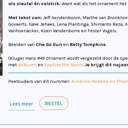
als sleutel én valstrik.
Want wat als het ornament het
Met tekst van:
Jeff Aendenboom, Marthe van Bronkhors
Govaerts, Gave Jehaes, Lena Plantinga, Shimanto Reza, 
Vanhoenacker, Koen Vandenborre en Fester Vogels.
Beelden van
Che Go Eun
en
Betty Tompkins
.
(Kluger Hans
#49 Ornament
wordt vergezeld door de spe
met
deBuren
en
Explore the North
.
Je krijgt dit naja
Peetouders van dit nummer:
Annelies Verbeke en Thom
BESTEL
Lees meer