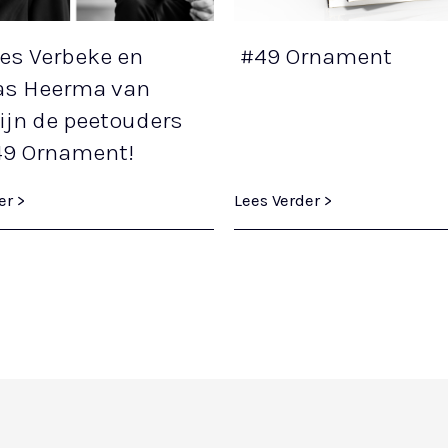
es Verbeke en
#49 Ornament
s Heerma van
ijn de peetouders
49 Ornament!
er >
Lees Verder >