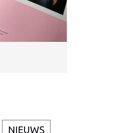
Peetouders van
#
NIEUWS