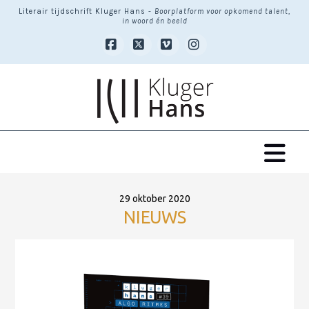
Literair tijdschrift Kluger Hans -
Boorplatform voor opkomend talent,
in woord én beeld
Facebook
X
Vimeo
Instagram
Na
29 oktober 2020
NIEUWS