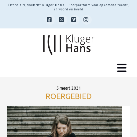
Literair tijdschrift Kluger Hans -
Boorplatform voor opkomend talent,
in woord én beeld
Facebook
X
Vimeo
Instagram
Na
5 maart 2021
ROERGEBIED