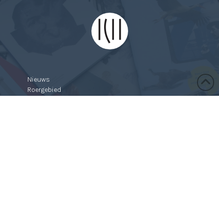
Nieuws
Roergebied
Nummers
Over Kluger Hans
Oproep
Inzenden
Verkooppunten
Contact
Webshop
Mijn profiel
Winkelmand
Bestellen & retourneren