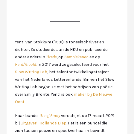
Yentl van Stokkum (°1991) is toneelschrijver en
dichter. Ze studeerde aan de HKU en publiceerde
onder andere in
Tirade
, op
Samplekanon
en op
Hard//hoofd.
In 2017 werd ze geselecteerd voor het
Slow Writing Lab
, het talentontwikkelingstraject
van het Nederlands Letterenfonds. Binnen het Slow
Writing Lab begon ze met het schrijven van poëzie
over Emily Brontë. Yentl is ook
maker bij De Nieuwe
Oost
.
Haar bundel
Ik zeg Emily
verschijnt op 17 maart 2021
bij
Uitgeverij Hollands Diep
. Het is een bundel die
zich tussen poëzie en spookverhaal in bevindt