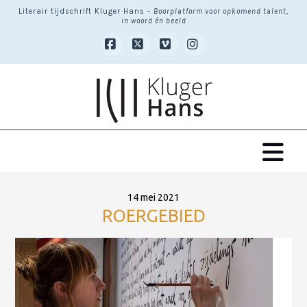
Literair tijdschrift Kluger Hans -
Boorplatform voor opkomend talent,
in woord én beeld
Facebook
X
Vimeo
Instagram
Na
14 mei 2021
ROERGEBIED