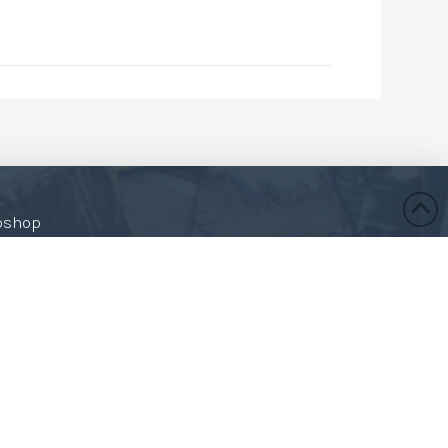
bshop
 profiel
kelmand
tellen & retourneren
emene Voorwaarden
vacyverklaring