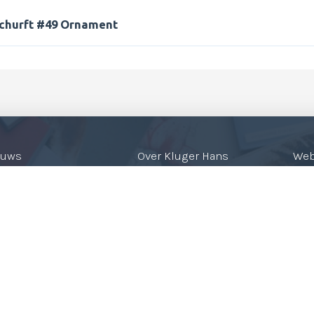
 Schurft #49 Ornament
euws
Over Kluger Hans
We
ergebied
Oproep
Mijn
mmers
Inzenden
Win
Verkooppunten
Bes
Contact
Alg
Pri