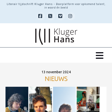
Literair tijdschrift Kluger Hans -
Boorplatform voor opkomend talent,
in woord én beeld
Facebook
X
Vimeo
Instagram
Na
13 november 2024
NIEUWS