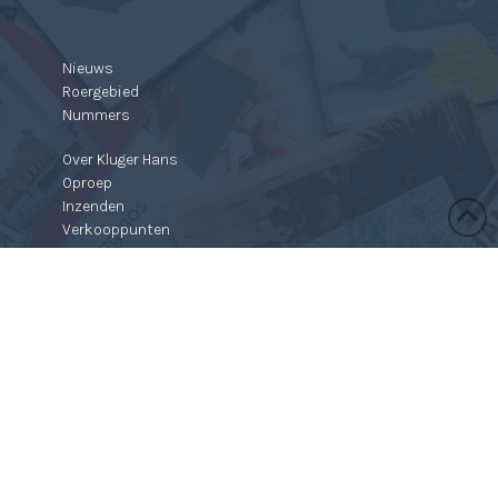
Nieuws
Roergebied
Nummers
Over Kluger Hans
Oproep
Inzenden
Verkooppunten
Contact
Webshop
Mijn profiel
Winkelmand
Bestellen & retourneren
Algemene Voorwaarden
Privacyverklaring