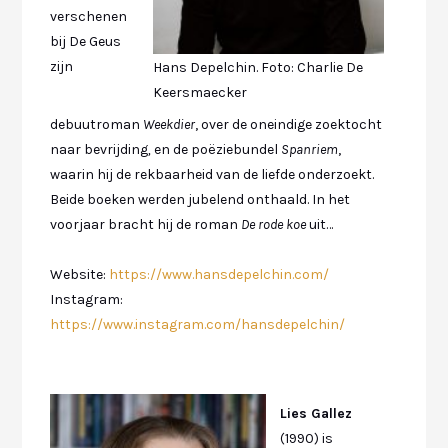
verschenen
bij De Geus
zijn
Hans Depelchin. Foto: Charlie De
Keersmaecker
debuutroman
Weekdier
, over de oneindige zoektocht
naar bevrijding
,
en de poëziebundel
Spanriem
,
waarin hij de rekbaarheid van de liefde onderzoekt.
Beide boeken werden jubelend onthaald. In het
voorjaar bracht hij de roman
De rode koe
uit…
Website:
https://www.hansdepelchin.com/
Instagram:
https://www.instagram.com/hansdepelchin/
Lies Gallez
(1990) is