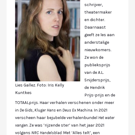
schrijver,
theatermaker
en dichter.
Daarnaast
geeft ze les aan
anderstalige
nieuwkomers.
Ze won de
publieksprijs
van de A.L.
Snijdersprijs,
Lies Gallez. Foto: Iris Kelly
de Hendrik
Kuntkes
Prijs-prijs en de
TOTAALprijs. Haar verhalen verschenen onder meer
in
De Gids
,
Kluger Hans
en
Deus Ex Machina
. In 2021
verscheen haar bejubelde verhalenbundel
Het water
vangen
. Ze was ’rijzende ster’ van het jaar 2021
volgens
NRC Handelsblad
. Met ‘Alles telt’, een