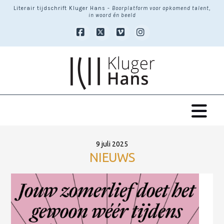
Literair tijdschrift Kluger Hans -
Boorplatform voor opkomend talent,
in woord én beeld
Facebook
X
Vimeo
Instagram
Na
9 juli 2025
NIEUWS