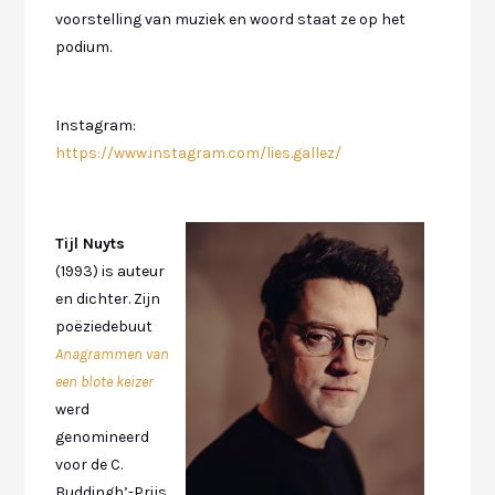
voorstelling van muziek en woord staat ze op het
podium.
Instagram:
https://www.instagram.com/lies.gallez/
Tijl Nuyts
(1993) is auteur
en dichter. Zijn
poëziedebuut
Anagrammen van
een blote keizer
werd
genomineerd
voor de C.
Buddingh’-Prijs.