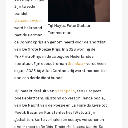
Zijn tweede
bundel
Vervoersbewijzen
Tijl Nuyts. Foto: Stefaan
werd bekroond
Temmerman
met de Herman
de Coninckprijs en genomineerd voor de shortlist
van De Grote Poëzie Prijs. In 2023 won hij de
PrixFintroPrijs in de categorie Nederlandse
literatuur. Zijn debuutroman
Grondwerk
verscheen
in juni 2025 bij Atlas Contact. Hij werkt momenteel
aan een derde dichtbundel.
Tijl maakt deel uit van
Versopolis
, een Europees
poëzieplatform. Hij stond op verschillende podia,
van De Nacht van de Poëzie en La Foire du Livre tot
Poetik Bazar en Kunstenfestival Watou. Zijn
gedichten, korte verhalen en essays verschenen
onder meer in
De Gids
,
Tirade
,
Het Liegend Konijn, De