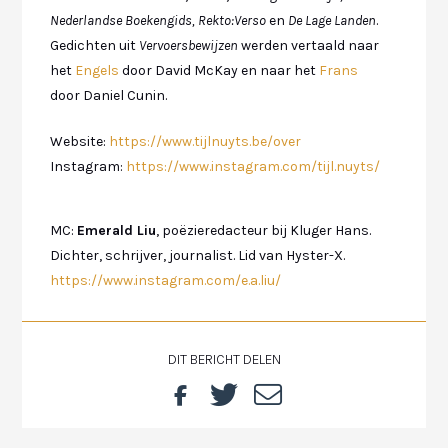
Nederlandse Boekengids, Rekto:Verso
en
De Lage Landen
.
Gedichten uit
Vervoersbewijzen
werden vertaald naar
het
Engels
door David McKay en naar het
Frans
door Daniel Cunin.
Website:
https://www.tijlnuyts.be/over
Instagram:
https://www.instagram.com/tijl.nuyts/
MC:
Emerald Liu
, poëzieredacteur bij Kluger Hans.
Dichter, schrijver, journalist. Lid van Hyster-X.
https://www.instagram.com/e.a.liu/
DIT BERICHT DELEN