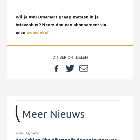
Wil je #49
Ornament
graag meteen in je
brievenbus? Neem dan een abonnement via
onze
webwinkel
!
DIT BERICHT DELEN
Meer Nieuws
NOV. 28, 2025
Aya Sabi en Obe Alkema zijn de peetouders van