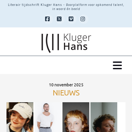
Literair tijdschrift Kluger Hans -
Boorplatform voor opkomend talent,
in woord én beeld
Facebook
X
Vimeo
Instagram
Na
10 november 2025
NIEUWS