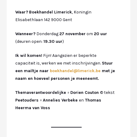
Waar?
Boekhandel Limerick
, Koningin
Elisabethlaan 142 9000 Gent
Wanneer?
Donderdag
27 november
om
20 uur
(deuren open:
19.30 uur
)
Ik wil komen!
Fijn! Aangezien er beperkte
capaciteit is, werken we met inschrijvingen.
Stuur
een mailtje naar
boekhandel@limerick.be
met je
naam en hoeveel personen je meeneemt.
Themaverantwoordelijke
=
Dorien Couton
© tekst
Peetouders
=
Annelies Verbeke
en
Thomas
Heerma van Voss