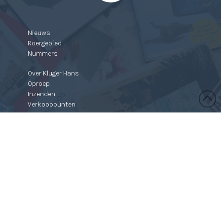
Nieuws
Roergebied
Nummers
Over Kluger Hans
Oproep
Inzenden
Verkooppunten
Contact
Webshop
Mijn profiel
Winkelmand
Bestellen & retourneren
Algemene Voorwaarden
Privacyverklaring