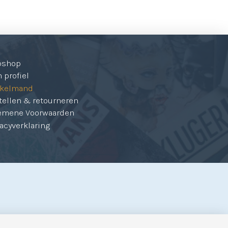
bshop
 profiel
kelmand
tellen & retourneren
emene Voorwaarden
vacyverklaring