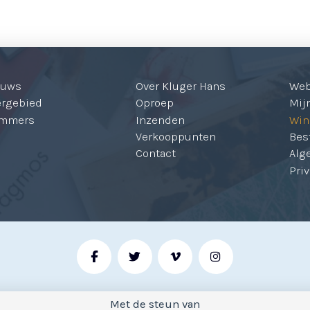
euws
Over Kluger Hans
We
ergebied
Oproep
Mijn
mmers
Inzenden
Win
Verkooppunten
Bes
Contact
Alg
Pri
Met de steun van