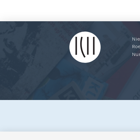
Ni
Ro
Nu