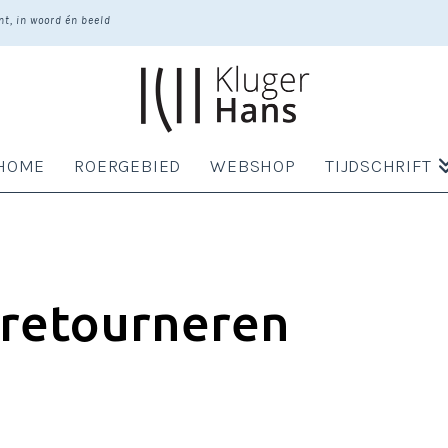
t, in woord én beeld
HOME
ROERGEBIED
WEBSHOP
TIJDSCHRIFT
 retourneren