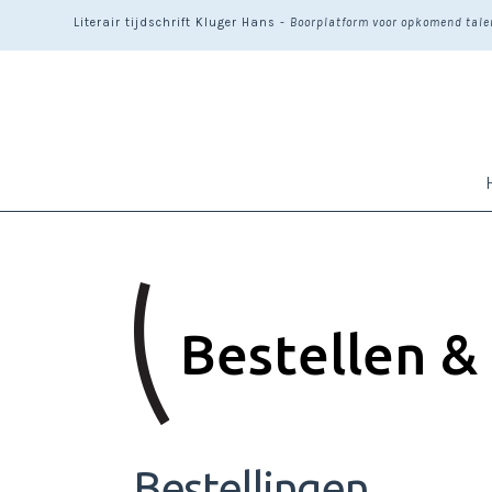
Literair tijdschrift Kluger Hans -
Boorplatform voor opkomend talen
Bestellen &
Bestellingen