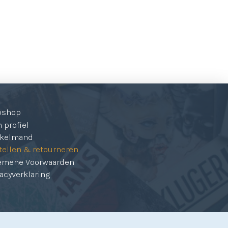
bshop
 profiel
kelmand
tellen & retourneren
emene Voorwaarden
vacyverklaring