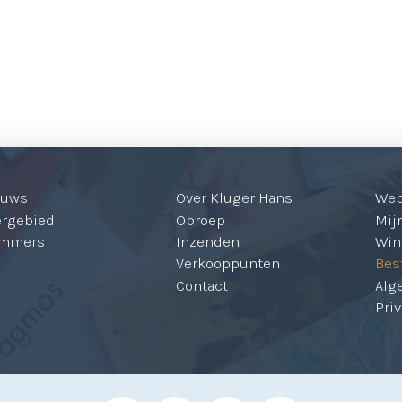
euws
Over Kluger Hans
We
ergebied
Oproep
Mijn
mmers
Inzenden
Win
Verkooppunten
Bes
Contact
Alg
Pri